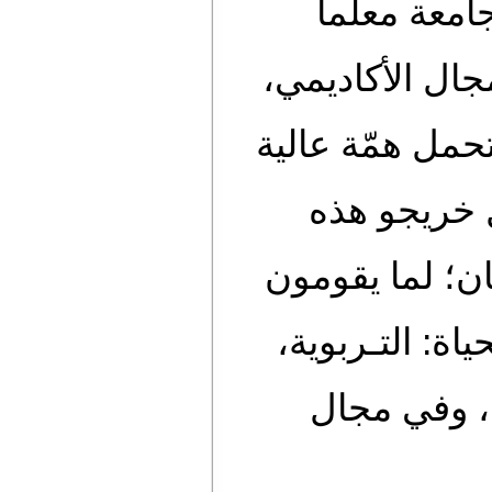
ة معلماً
ل الأكاديمي،
ل همّة عالية
خريجو هذه
؛ لما يقومون
التـربوية،
وفي مجال