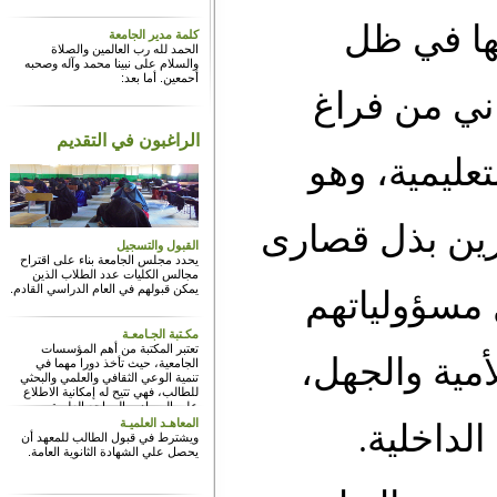
 في ظل
كلمة مدير الجامعة
الحمد لله رب العالمين والصلاة
والسلام على نبينا محمد وآله وصحبه
أحمعين. أما بعد:
 من فراغ
الراغبون في التقديم
مية، وهو
ين بذل قصارى
القبول والتسجيل
يحدد مجلس الجامعة بناء على اقتراح
مجالس الكليات عدد الطلاب الذين
يمكن قبولهم في العام الدراسي القادم.
ؤولياتهم
مكـتبة الجـامعـة
تعتبر المكتبة من أهم المؤسسات
ة والجهل،
الجامعية، حيث تأخذ دورا مهما في
تنمية الوعي الثقافي والعلمي والبحثي
للطالب، فهي تتيح له إمكانية الاطلاع
على المصادر والمراجع العلمية
المختلفة، وتمكنه من استيعاب وتدعيم
.
المعاهـد العلميـة
اخلية
المعلومات الصحيحة والدقيقة، وهي
ويشترط في قبول الطالب للمعهد أن
من أهم الأدوات التي يمكن الاستعانة بها
يحصل علي الشهادة الثانوية العامة.
في نشر العلم والثقافة بين أفراد
المجتمع.