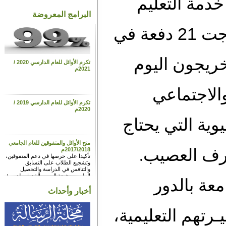
خدمة التعليم
البرامج المعروضة
العالي المتميـز لأبناء الصومال، فخرَّجت 21 دفعة في
جون اليوم
تكرم الأوائل للعام الدارسي 2020 /
2021م
اجتماعي
تكرم الأوائل للعام الدارسي 2019 /
2020م
 التي يحتاج
منح الأوائل والمتفوقين للعام الجامعي
.
 العصيب
2017/2018م
تأكيدا على حرصها في دعم المتفوقين،
وتشجيع الطلاب على التسابق
والتنافس في الدراسة والتحصيل
العلمي، وشحذ الهمم والقدرات لديهم؛
 بالدور
تقدم الجامعة أسماء المستفيدين من
برامج منح الأوائل والمتفوقين في العام
أخبار وأحداث
الجامعي 2018/2017م.
م التعليمية،