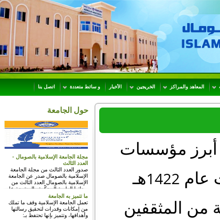
عاهد والمراكز
الخريجين
الأخبار
و سائط متعددة
اتصل بنا
حول الجامعة
برز مؤسسات
مجلة الجامعة الإسلامية بالصومال -
العدد الثالث
صدور العدد الثالث من مجلة الجامعة
1422
ام
هـ
الإسلامية بالصومال صدر عن الجامعة
الإسلامية بالصومال العدد الثالث من
مجلتها العلمية المحكّمة والمعتمدة على
نشر البحوث الأصيلة والمنهجية في
ما تتميز به الجامعة
مجالات العلوم الشرعية والإنسانية
مة من المثقفين
تعمل الجامعة الإسلامية وقف ما تملك
والطبيعية.
من إمكانات وقدرات لتحقيق رسالتها
وأهدافها، وتتميز بإنها تحتفظ بـ: