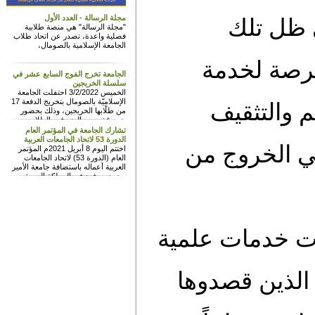
مجلة الرسالة - العدد الأول
ل تلك
"مجلة الرسالة" هي منصة طلابية
فصلية واعدة، تصدر عن اتحاد طلاب
الجامعة الإسلامية بالصومال،
ة لخدمة
الجامعة تخرج الفوج السابع عشر في
سلسلة الخريجين
الخميس 3/2/2022 احتفلت الجامعة
الإسلاميّة بالصومال بتخريج الدفعة 17
التثقيف
من طلّابها الخريجين، وذلك بحضور
جمع غفير من الضيوف والطلاب
والخريجين وإدارة الجامعة وأعضاء هيئة
تشارك الجامعة في المؤتمر العام
التدريس وأولياء الأمور وممثلين عن
الدورة 53 لاتحاد الجامعات العربية
الخروج من
وزارة التربية والتعليم العالي ووزارة
اختتم اليوم 8 أبريل 2021م المؤتمر
تنمية المرأة وحقوق الإنسان والهيئات
العام (الدورة 53) لاتحاد الجامعات
والمؤسسات التعليمية والجامعات.
العربية أعماله باستضافة جامعة الأمير
محمد بن فهد في المملكة العربية
السعودية الذي استغرق يومين الاربعاء
والخميس 7-8 أبريل 2021م، حيث عقد
المؤتمر افتراضيا عبر تقنية التحاضر عن
بعد (زوم) نظرا للظروف التي فرضتها
جائحة كرونا (نسأل الله تعالى أن يرفع
خدمات علمية
عنا البلاء والمرض والمحن)، وشارك في
المؤتمر الدكتور عبد الله محمد عيسى
ممثلا مدير الجامعة الإسلامية، واختتم
المؤتمر أعماله بنتائج وتوصيات كبيرة
تعزز عمل الاتحاد والتعاون الأكاديمي
ذين قصدوها
للجامعات العربية.